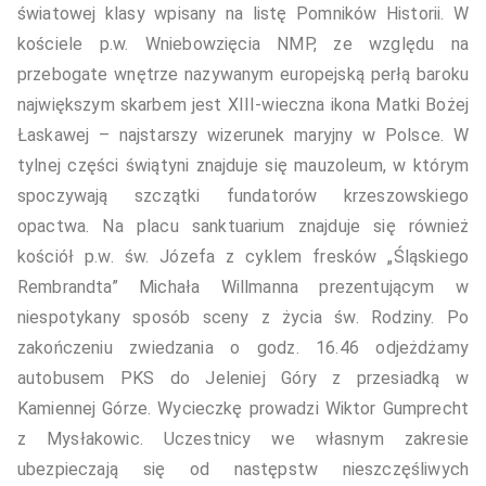
światowej klasy wpisany na listę Pomników Historii. W
kościele p.w. Wniebowzięcia NMP, ze względu na
przebogate wnętrze nazywanym europejską perłą baroku
największym skarbem jest XIII-wieczna ikona Matki Bożej
Łaskawej – najstarszy wizerunek maryjny w Polsce. W
tylnej części świątyni znajduje się mauzoleum, w którym
spoczywają szczątki fundatorów krzeszowskiego
opactwa. Na placu sanktuarium znajduje się również
kościół p.w. św. Józefa z cyklem fresków „Śląskiego
Rembrandta” Michała Willmanna prezentującym w
niespotykany sposób sceny z życia św. Rodziny. Po
zakończeniu zwiedzania o godz. 16.46 odjeżdżamy
autobusem PKS do Jeleniej Góry z przesiadką w
Kamiennej Górze. Wycieczkę prowadzi Wiktor Gumprecht
z Mysłakowic. Uczestnicy we własnym zakresie
ubezpieczają się od następstw nieszczęśliwych