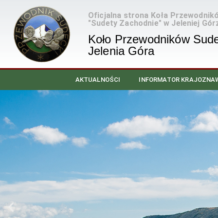
Oficjalna strona Koła Przewodnik
"Sudety Zachodnie" w Jeleniej Gór
Koło Przewodników Sude
Jelenia Góra
AKTUALNOŚCI
INFORMATOR KRAJOZNA