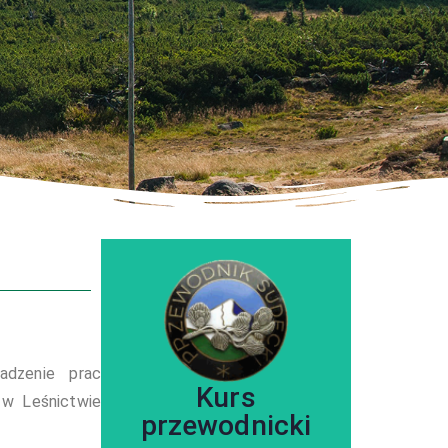
adzenie prac
zobacz szczegóły
Kurs
 w Leśnictwie
przewodnicki