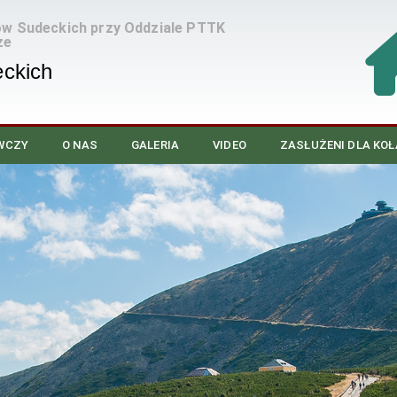
ów Sudeckich przy Oddziale PTTK
ze
ckich
WCZY
O NAS
GALERIA
VIDEO
ZASŁUŻENI DLA KOŁ