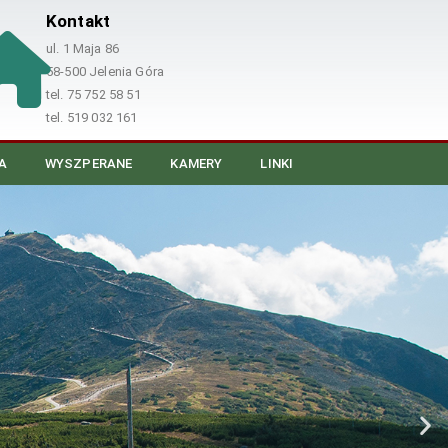
Kontakt
ul. 1 Maja 86
58-500 Jelenia Góra
tel. 75 752 58 51
tel. 519 032 161
A
WYSZPERANE
KAMERY
LINKI