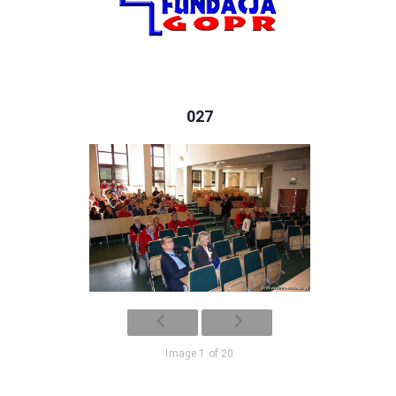
027
Image 1 of 20