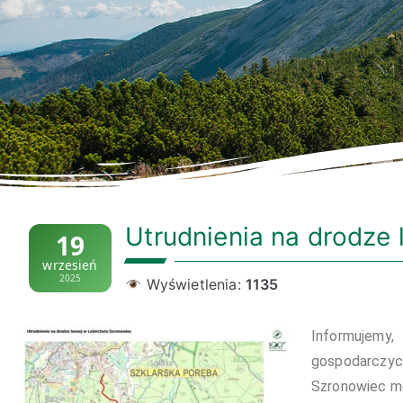
Utrudnienia na drodze 
19
wrzesień
2025
Wyświetlenia:
1135
Informujemy
gospodarczyc
Szronowiec mo