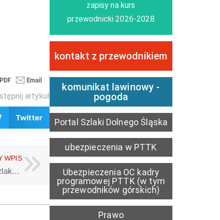
zapisy na kurs
przewodnicki 2026-2028
kontakt z przewodnikiem
komunikat lawinowy -
pogoda
tępnij artykuł
Twitter
Portal Szlaki Dolnego Śląska
ubezpieczenia w PTTK
Y WPIS
AKTUALIZACJA trasy i terminu, zamknięty odcinek szlaku żółtego w Leśnictwie Szronowiec
Ubezpieczenia OC kadry
programowej PTTK (w tym
przewodników górskich)
Prawo