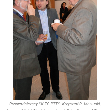
Przewodniczący KK ZG PTTK: Krzysztof R. Mazurski,