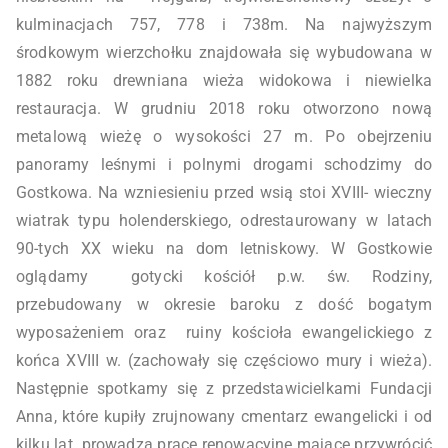
kulminacjach 757, 778 i 738m. Na najwyższym
środkowym wierzchołku znajdowała się wybudowana w
1882 roku drewniana wieża widokowa i niewielka
restauracja. W grudniu 2018 roku otworzono nową
metalową wieżę o wysokości 27 m. Po obejrzeniu
panoramy leśnymi i polnymi drogami schodzimy do
Gostkowa. Na wzniesieniu przed wsią stoi XVIII- wieczny
wiatrak typu holenderskiego, odrestaurowany w latach
90-tych XX wieku na dom letniskowy. W Gostkowie
oglądamy gotycki kościół p.w. św. Rodziny,
przebudowany w okresie baroku z dość bogatym
wyposażeniem oraz ruiny kościoła ewangelickiego z
końca XVIII w. (zachowały się częściowo mury i wieża).
Następnie spotkamy się z przedstawicielkami Fundacji
Anna, które kupiły zrujnowany cmentarz ewangelicki i od
kilku lat prowadzą prace renowacyjne mające przywrócić