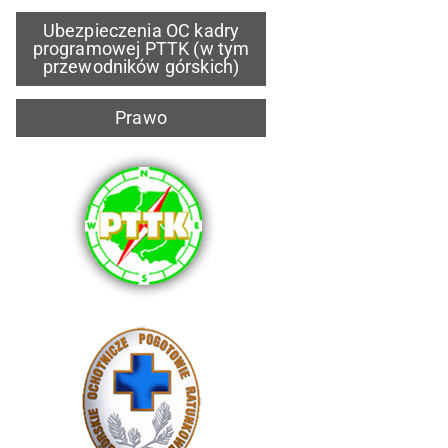
Ubezpieczenia OC kadry
programowej PTTK (w tym
przewodników górskich)
Prawo