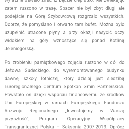
wyraźnie dawało znać, iż będzie cieplutko. Nie zwlekając
zatem ruszono w trasę. Spacer nie był zbyt długi ale
podejście na Górę Szybowcową rozgrzało wszystkich.
Dobrze, że pomyślano i otwarto tam bufet. Można było
uzupełnić utracone płyny a przy okazji nasycić oczy
widokiem na góry wznoszące się ponad Kotliną
Jeleniogórską.
Po zrobieniu pamiątkowego zdjęcia ruszono w dół do
Jeżowa Sudeckiego, do wyremontowanego budynku
dawnej szkoły lotniczej, który dzisiaj jest siedzibą
Euroregionalnego Centrum Spotkań Gmin Partnerskich.
Powstało on dzięki wsparciu finansowemu ze środków
Unii Europejskiej w ramach Europejskiego Funduszu
Rozwoju Regionalnego „Inwestujemy w Waszą
przyszłość”, Program Operacyjny Współpracy
Transgranicznej Polska – Saksonia 2007-2013. Oprócz