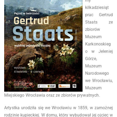
my
kilkadziesiąt
prac Gertrud
Staats ze
zbiorów
Muzeum
Karkonoskieg
o w Jeleniej
Górze,
Muzeum
Narodowego
we Wrocławiu,
Muzeum
Miejskiego Wrocławia oraz ze zbiorów prywatnych.
Artystka urodziła się we Wrocławiu w 1859, w zamożnej
rodzinie kupieckiej. W domu, który wybudował jej ojciec w