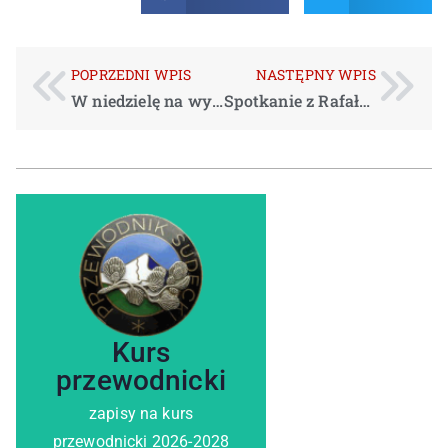
POPRZEDNI WPIS
NASTĘPNY WPIS
W niedzielę na wycieczkę 7.04.2019
Spotkanie z Rafałem Fronią
zobacz szczegóły
Kurs
przewodnicki
zapisy na kurs
przewodnicki 2026-2028